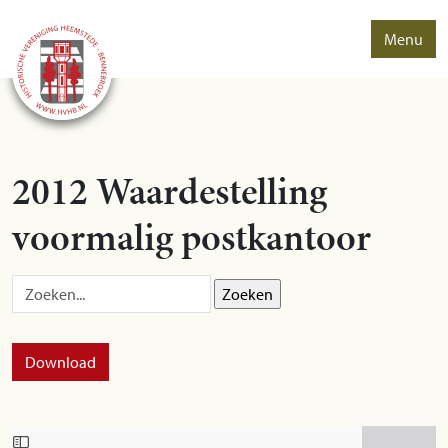
Menu
2012 Waardestelling
voormalig postkantoor
Zoek op:
Download
Skip to PDF content