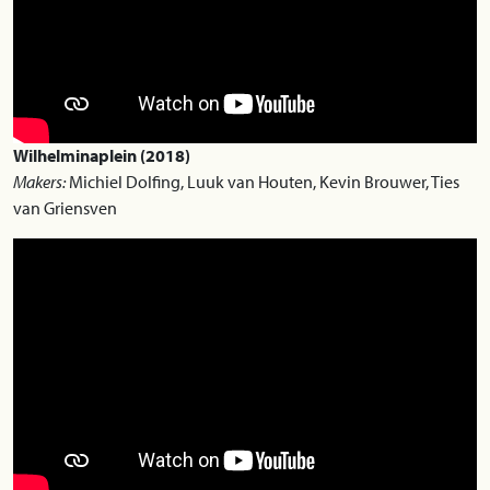
Wilhelminaplein (2018)
Makers:
Michiel Dolfing, Luuk van Houten, Kevin Brouwer, Ties
van Griensven