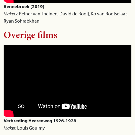
Bennebroek (2019)
Makers:
Reiner van Theinen, David de Rooij, Ko van Rootselaar,
Ryan Sohrabkhan
Overige films
Verbreding Heerenweg 1926-1928
Maker:
Louis Goulmy