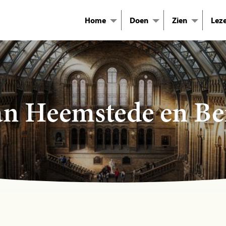
Home
Doen
Zien
Lez
n Heemstede en B