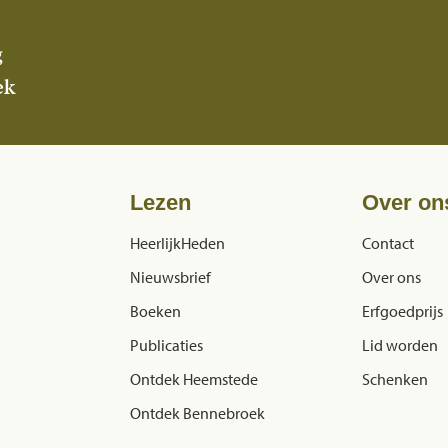
g
ek
Lezen
Over on
HeerlijkHeden
Contact
Nieuwsbrief
Over ons
Boeken
Erfgoedprijs
Publicaties
Lid worden
Ontdek Heemstede
Schenken
Ontdek Bennebroek