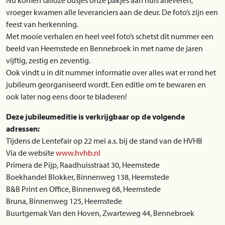
Nu komen talloze busjes onze pakjes aan huis afleveren,
vroeger kwamen alle leveranciers aan de deur. De foto’s zijn een
feest van herkenning.
Met mooie verhalen en heel veel foto’s schetst dit nummer een
beeld van Heemstede en Bennebroek in met name de jaren
vijftig, zestig en zeventig.
Ook vindt u in dit nummer informatie over alles wat er rond het
jubileum georganiseerd wordt. Een editie om te bewaren en
ook later nog eens door te bladeren!
Deze jubileumeditie is verkrijgbaar op de volgende
adressen:
Tijdens de Lentefair op 22 mei a.s. bij de stand van de HVHB
Via de website
www.hvhb.nl
Primera de Pijp, Raadhuisstraat 30, Heemstede
Boekhandel Blokker, Binnenweg 138, Heemstede
B&B Print en Office, Binnenweg 68, Heemstede
Bruna, Binnenweg 125, Heemstede
Buurtgemak Van den Hoven, Zwarteweg 44, Bennebroek