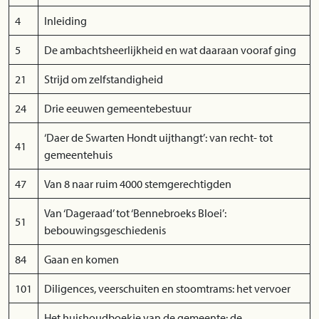
4
Inleiding
5
De ambachtsheerlijkheid en wat daaraan vooraf ging
21
Strijd om zelfstandigheid
24
Drie eeuwen gemeentebestuur
‘Daer de Swarten Hondt uijthangt’: van recht- tot
41
gemeentehuis
47
Van 8 naar ruim 4000 stemgerechtigden
Van ‘Dageraad’ tot ‘Bennebroeks Bloei’:
51
bebouwingsgeschiedenis
84
Gaan en komen
101
Diligences, veerschuiten en stoomtrams: het vervoer
Het huishoudboekje van de gemeente: de