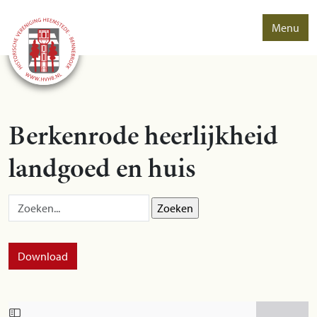
Menu
Berkenrode heerlijkheid
landgoed en huis
Zoek op:
Download
Skip to PDF content