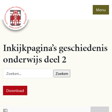
Menu
Inkijkpagina’s geschiedenis
onderwijs deel 2
Zoek op:
Download
Skip to PDF content