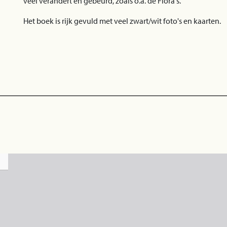
veel verandert en gebeurd, zoals o.a. de Flora's.
Het boek is rijk gevuld met veel zwart/wit foto's en kaarten.