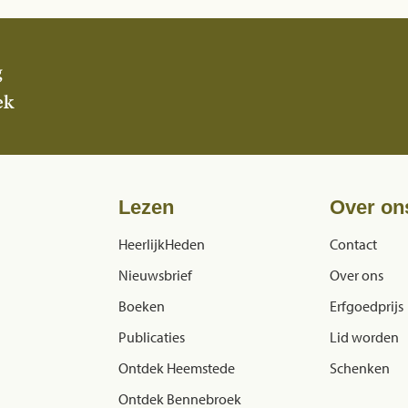
g
ek
Lezen
Over on
HeerlijkHeden
Contact
Nieuwsbrief
Over ons
Boeken
Erfgoedprijs
Publicaties
Lid worden
Ontdek Heemstede
Schenken
Ontdek Bennebroek