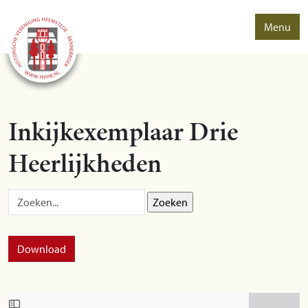
Menu
Inkijkexemplaar Drie
Heerlijkheden
Zoek op:
Download
Skip to PDF content