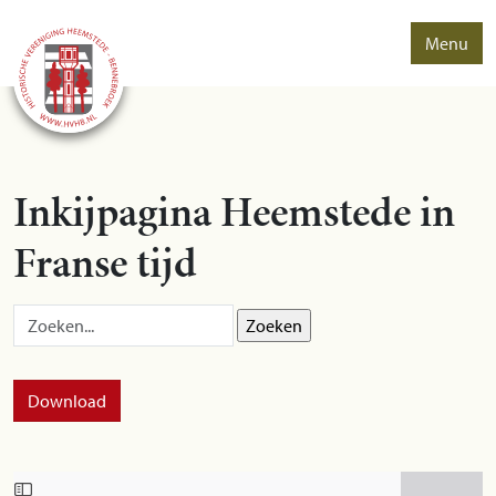
Menu
Inkijpagina Heemstede in
Franse tijd
Zoek op:
Download
Skip to PDF content