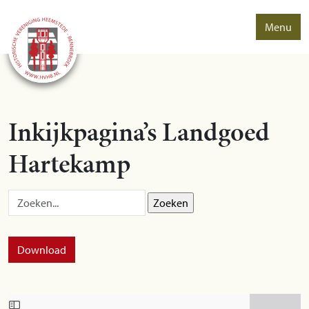
Menu
Inkijkpagina’s Landgoed
Hartekamp
Zoek op:
Download
Skip to PDF content