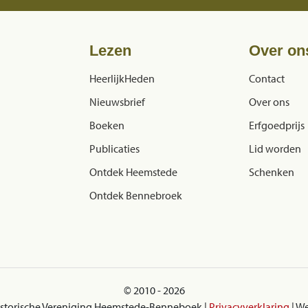
Lezen
Over on
HeerlijkHeden
Contact
Nieuwsbrief
Over ons
Boeken
Erfgoedprijs
Publicaties
Lid worden
Ontdek Heemstede
Schenken
Ontdek Bennebroek
© 2010 - 2026
istorische Vereniging Heemstede-Benneboek |
Privacyverklaring
| W