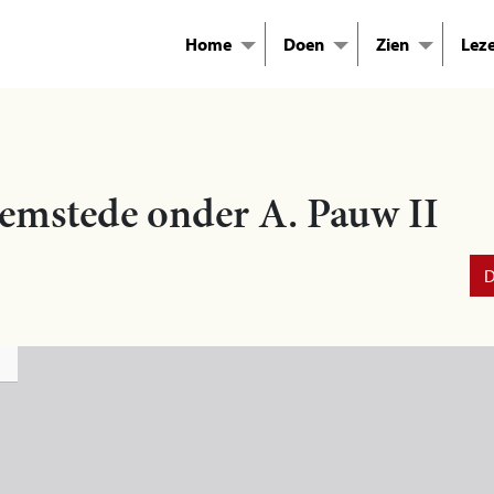
Home
Doen
Zien
Lez
Heemstede onder A. Pauw II
D