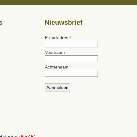
s
Nieuwsbrief
ebdesign:
ditisABC