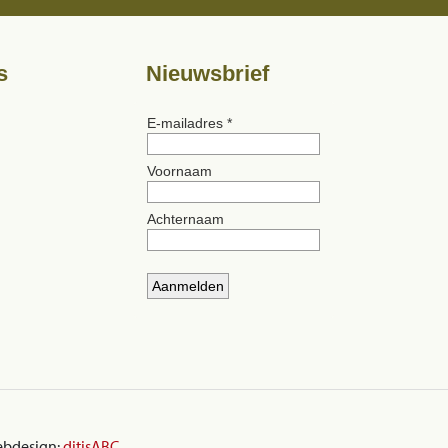
s
Nieuwsbrief
ebdesign:
ditisABC