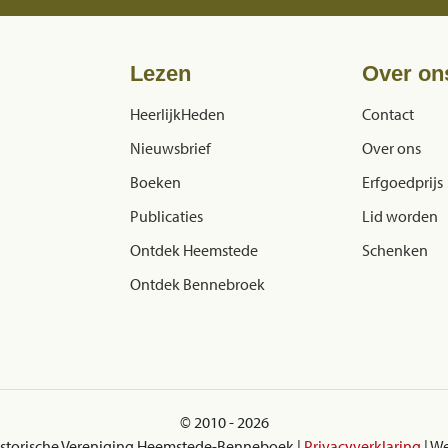
Lezen
Over on
HeerlijkHeden
Contact
Nieuwsbrief
Over ons
Boeken
Erfgoedprijs
Publicaties
Lid worden
Ontdek Heemstede
Schenken
Ontdek Bennebroek
© 2010 - 2026
istorische Vereniging Heemstede-Benneboek |
Privacyverklaring
| W