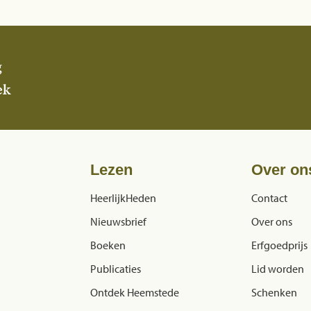
g
ek
Lezen
Over on
HeerlijkHeden
Contact
Nieuwsbrief
Over ons
Boeken
Erfgoedprijs
Publicaties
Lid worden
Ontdek Heemstede
Schenken