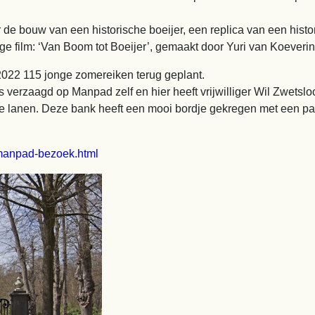
r de bouw van een historische boeijer, een replica van een histo
ige film: ‘Van Boom tot Boeijer’, gemaakt door Yuri van Koeveri
2022 115 jonge zomereiken terug geplant.
s verzaagd op Manpad zelf en hier heeft vrijwilliger Wil Zwetsl
de lanen. Deze bank heeft een mooi bordje gekregen met een pas
/manpad-bezoek.html