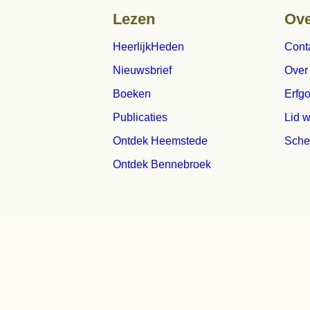
HeerlijkHeden
Contact
Nieuwsbrief
Over ons
Boeken
Erfgoedprijs
Publicaties
Lid worden
Ontdek Heemstede
Schenken
Ontdek Bennebroek
© 2010 - 2026
orische Vereniging Heemstede-Benneboek |
Privacyverklaring
|
aan 5, 2105 XA Heemstede |
secretaris@hvhb.nl
| KvK: 4059511