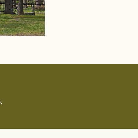
k
Lezen
Over on