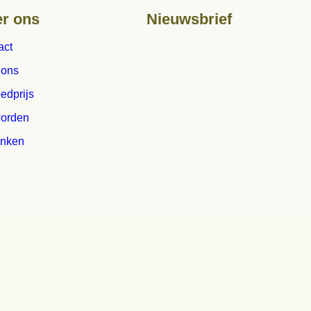
 Webdesign:
ditisABC
9 | Rsin: 802008367