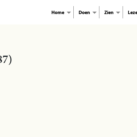
Home
Doen
Zien
Lez
87)