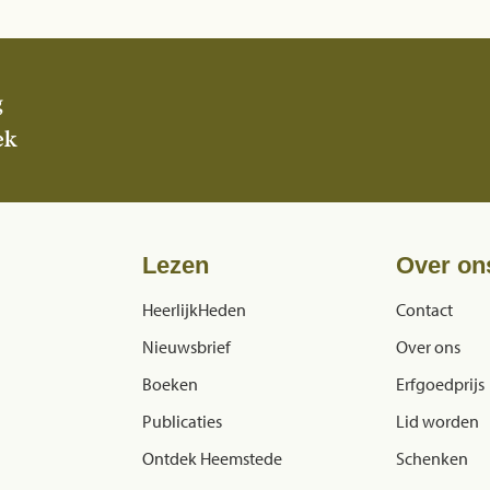
g
ek
Lezen
Over on
HeerlijkHeden
Contact
Nieuwsbrief
Over ons
Boeken
Erfgoedprijs
Publicaties
Lid worden
Ontdek Heemstede
Schenken