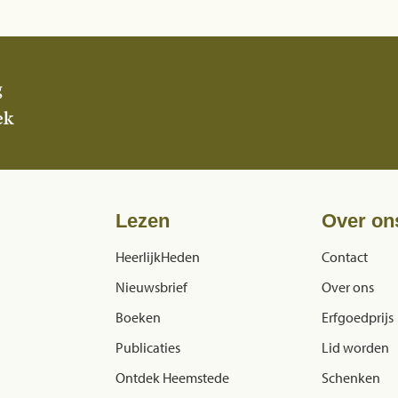
g
ek
Lezen
Over on
HeerlijkHeden
Contact
Nieuwsbrief
Over ons
Boeken
Erfgoedprijs
Publicaties
Lid worden
Ontdek Heemstede
Schenken