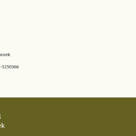
broek
3-5250366
g
ek