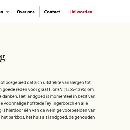
en
Over ons
Contact
Lid worden
g
t bosgebied dat zich uitstrekte van Bergen tot
n goede reden voor graaf Floris V (1255-1296) om
 te danken. Het landgoed is momenteel in bezit van
 de voormalige hofstede Teylingerbosch en alle
g is hierdoor één van de weinige voorbeelden van
 het parkbos, het huis als landgoed, de gehouden