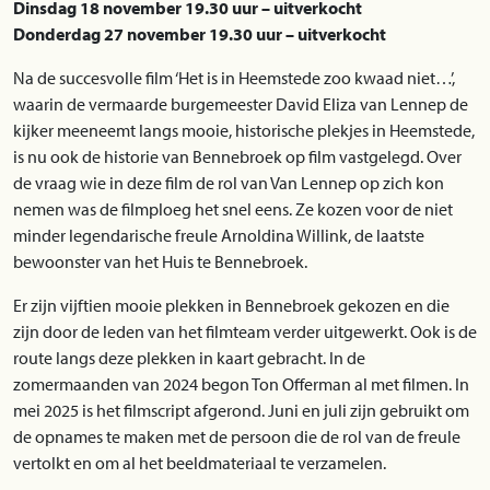
Dinsdag 18 november 19.30 uur – uitverkocht
Donderdag 27 november 19.30 uur – uitverkocht
Na de succesvolle film ‘Het is in Heemstede zoo kwaad niet…’,
waarin de vermaarde burgemeester David Eliza van Lennep de
kijker meeneemt langs mooie, historische plekjes in Heemstede,
is nu ook de historie van Bennebroek op film vastgelegd. Over
de vraag wie in deze film de rol van Van Lennep op zich kon
nemen was de filmploeg het snel eens. Ze kozen voor de niet
minder legendarische freule Arnoldina Willink, de laatste
bewoonster van het Huis te Bennebroek.
Er zijn vijftien mooie plekken in Bennebroek gekozen en die
zijn door de leden van het filmteam verder uitgewerkt. Ook is de
route langs deze plekken in kaart gebracht. In de
zomermaanden van 2024 begon Ton Offer­man al met filmen. In
mei 2025 is het filmscript afgerond. Juni en juli zijn gebruikt om
de opnames te maken met de persoon die de rol van de freule
vertolkt en om al het beeldmateriaal te verzamelen.