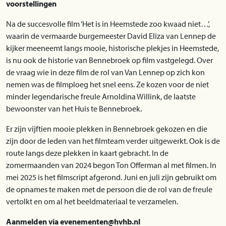
voorstellingen
Na de succesvolle film ‘Het is in Heemstede zoo kwaad niet…’,
waarin de vermaarde burgemeester David Eliza van Lennep de
kijker meeneemt langs mooie, historische plekjes in Heemstede,
is nu ook de historie van Bennebroek op film vastgelegd. Over
de vraag wie in deze film de rol van Van Lennep op zich kon
nemen was de filmploeg het snel eens. Ze kozen voor de niet
minder legendarische freule Arnoldina Willink, de laatste
bewoonster van het Huis te Bennebroek.
Er zijn vijftien mooie plekken in Bennebroek gekozen en die
zijn door de leden van het filmteam verder uitgewerkt. Ook is de
route langs deze plekken in kaart gebracht. In de
zomermaanden van 2024 begon Ton Offer­man al met filmen. In
mei 2025 is het filmscript afgerond. Juni en juli zijn gebruikt om
de opnames te maken met de persoon die de rol van de freule
vertolkt en om al het beeldmateriaal te verzamelen.
Aanmelden via evenementen@hvhb.nl