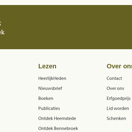
g
ek
Lezen
Over on
HeerlijkHeden
Contact
Nieuwsbrief
Over ons
Boeken
Erfgoedprijs
Publicaties
Lid worden
Ontdek Heemstede
Schenken
Ontdek Bennebroek