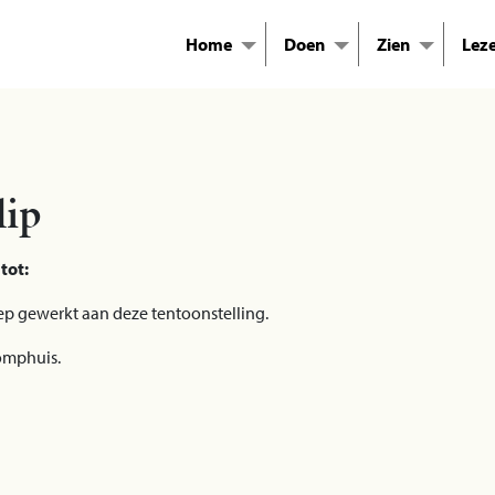
Home
Doen
Zien
Lez
lip
tot:
p gewerkt aan deze tentoonstelling.
omphuis.