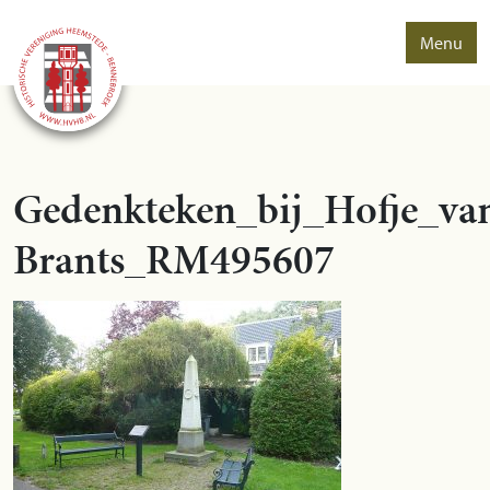
Menu
Gedenkteken_bij_Hofje_va
Brants_RM495607