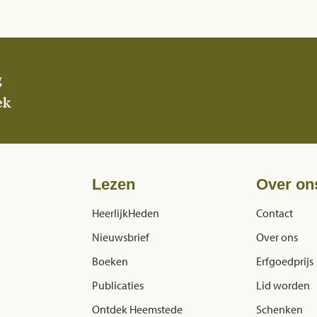
g
ek
Lezen
Over on
HeerlijkHeden
Contact
Nieuwsbrief
Over ons
Boeken
Erfgoedprijs
Publicaties
Lid worden
Ontdek Heemstede
Schenken