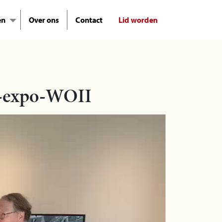
en
Over ons
Contact
Lid worden
g-expo-WOII