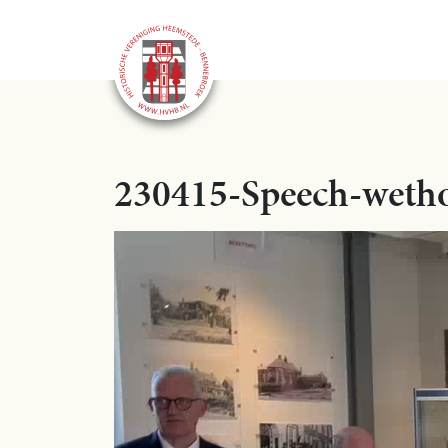
230415-Speech-weth
Videospeler