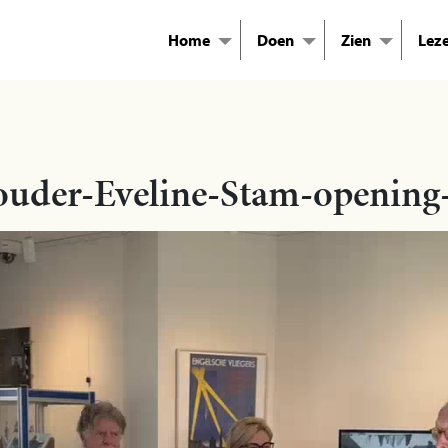
Home
Doen
Zien
Lez
ouder-Eveline-Stam-openin