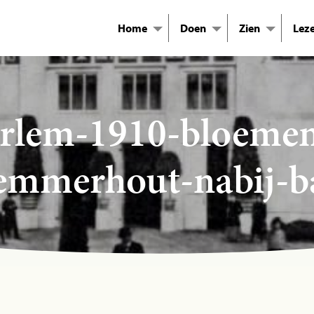
Home
Doen
Zien
Lez
rlem-1910-bloemenf
emmerhout-nabij-b