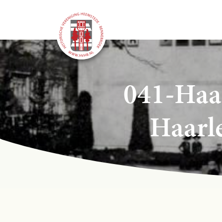
041-Haa
Haarl