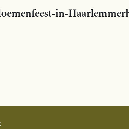
loemenfeest-in-Haarlemmerh
g