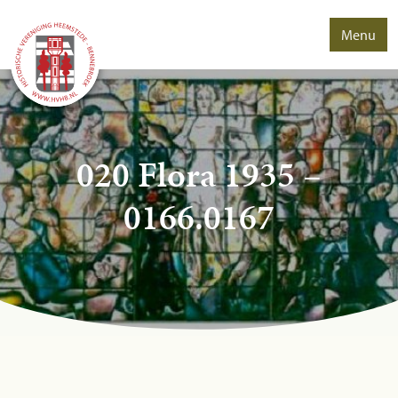
Menu
020 Flora 1935 –
0166.0167