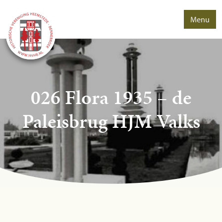
Menu
026 Flora 1935 – de
Paleisbrug HJM Valks