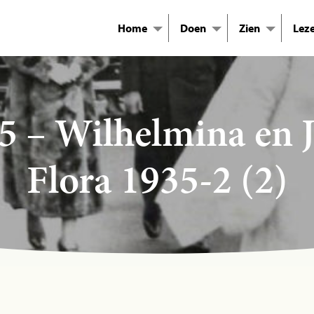
Home
Doen
Zien
Lez
5 – Wilhelmina en 
Flora 1935-2 (2)