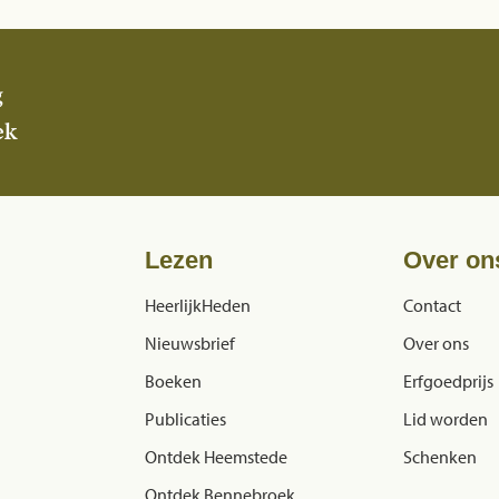
g
ek
Lezen
Over on
HeerlijkHeden
Contact
Nieuwsbrief
Over ons
Boeken
Erfgoedprijs
Publicaties
Lid worden
Ontdek Heemstede
Schenken
Ontdek Bennebroek