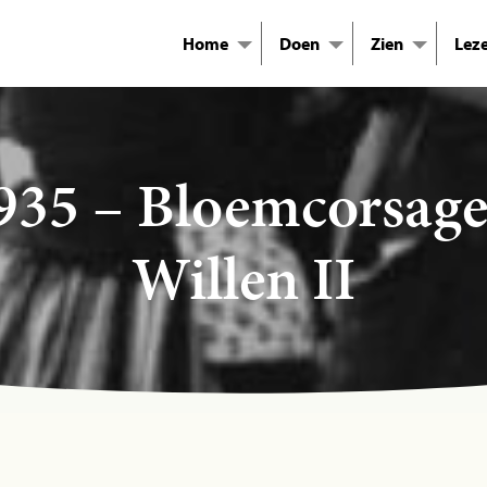
Home
Doen
Zien
Lez
935 – Bloemcorsage
Willen II