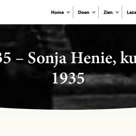
Home
Doen
Zien
Lez
35 – Sonja Henie, ku
1935