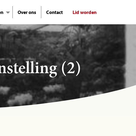
en
Over ons
Contact
Lid worden
stelling (2)