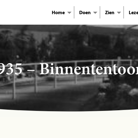
Home
Doen
Zien
Lez
935 – Binnententoon