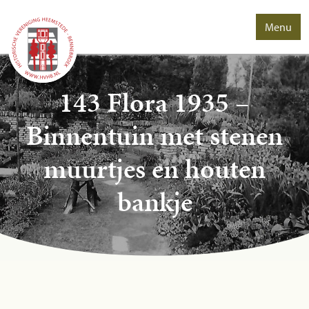
Menu
143 Flora 1935 –
Binnentuin met stenen
muurtjes en houten
bankje