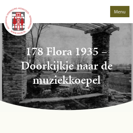
Menu
178 Flora 1935 –
Doorkijkje naar de
muziekkoepel