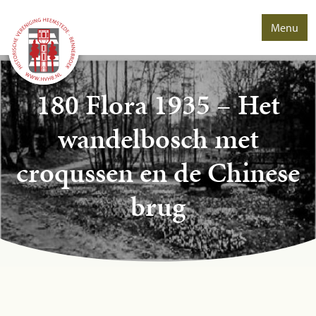
Menu
180 Flora 1935 – Het
wandelbosch met
croqussen en de Chinese
brug