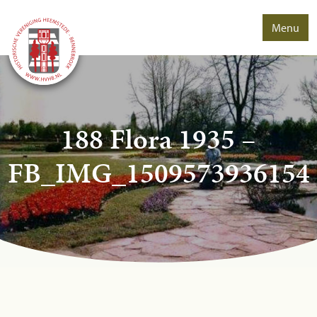
Menu
188 Flora 1935 –
FB_IMG_1509573936154