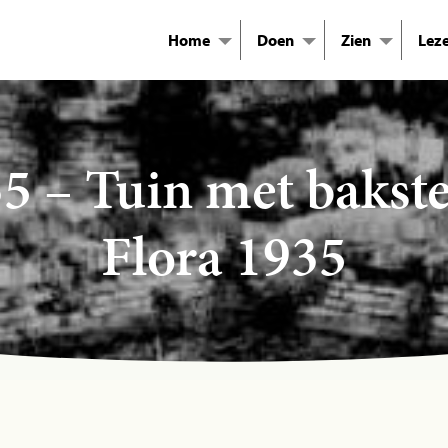
Home
Doen
Zien
Lez
35 – Tuin met bakst
Flora 1935