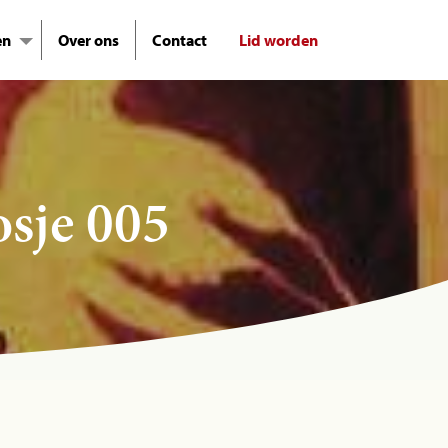
en
Over ons
Contact
Lid worden
osje 005