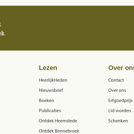
g
ek
Lezen
Over on
HeerlijkHeden
Contact
Nieuwsbrief
Over ons
Boeken
Erfgoedprijs
Publicaties
Lid worden
Ontdek Heemstede
Schenken
Ontdek Bennebroek