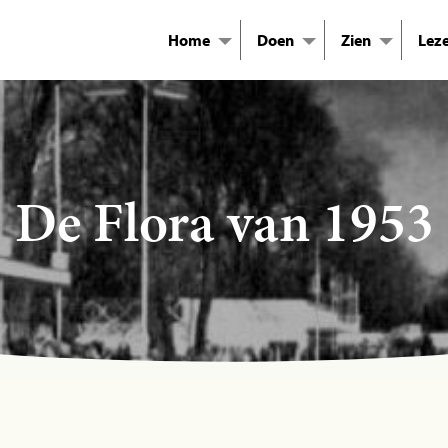
Home
Doen
Zien
Lez
De Flora van 1953