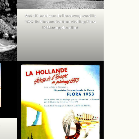
Met dit bord aan de Herenweg werd in
1952 de Bloemententoonstelling Flora
1953 aangekondigd
n