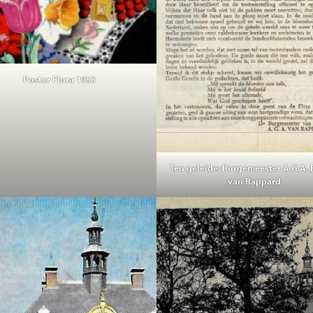
Poster Flora 1953
Ten geleide: Burgemeester A.G.A. 
van Rappard