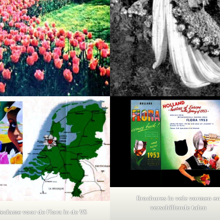
Brochures in vele vormen e
verschillende talen
eclame voor de Flora in de VS