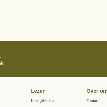
g
ek
Lezen
Over on
HeerlijkHeden
Contact