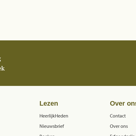
g
ek
Lezen
Over on
HeerlijkHeden
Contact
Nieuwsbrief
Over ons