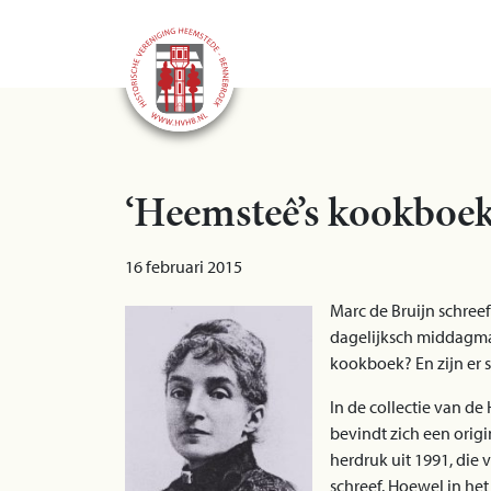
‘Heemsteê’s kookboek
16 februari 2015
Marc de Bruijn schree
dagelijksch middagmaa
kookboek? En zijn er 
In de collectie van d
bevindt zich een orig
herdruk uit 1991, die 
schreef. Hoewel in het