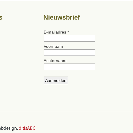
s
Nieuwsbrief
ebdesign:
ditisABC