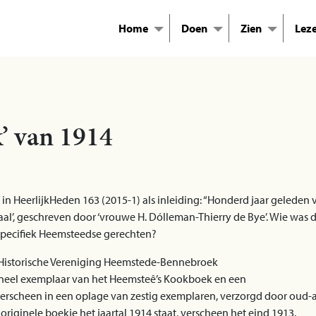
Home
Doen
Zien
Lez
’ van 1914
f in HeerlijkHeden 163 (2015-1) als inleiding: “Honderd jaar geled
l’, geschreven door ‘vrouwe H. Dólleman-Thierry de Bye’. Wie was de
specifiek Heemsteedse gerechten?
e Historische Vereniging Heemstede-Bennebroek
ineel exemplaar van het Heemsteê’s Kookboek en een
verscheen in een oplage van zestig exemplaren, verzorgd door oud-arc
 originele boekje het jaartal 1914 staat, verscheen het eind 1913.