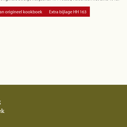
an origineel kookboek
Extra bijlage HH 163
g
ek