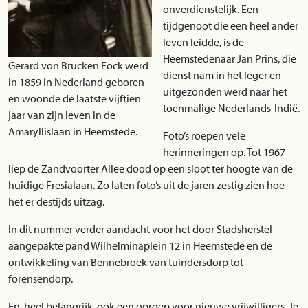
onverdienstelijk. Een
tijdgenoot die een heel ander
leven leidde, is de
Heemstedenaar Jan Prins, die
Gerard von Brucken Fock werd
dienst nam in het leger en
in 1859 in Nederland geboren
uitgezonden werd naar het
en woonde de laatste vijftien
toenmalige Nederlands-Indië.
jaar van zijn leven in de
Amaryllislaan in Heemstede.
Foto’s roepen vele
herinneringen op. Tot 1967
liep de Zandvoorter Allee dood op een sloot ter hoogte van de
huidige Fresialaan. Zo laten foto’s uit de jaren zestig zien hoe
het er destijds uitzag.
In dit nummer verder aandacht voor het door Stadsherstel
aangepakte pand Wilhelminaplein 12 in Heemstede en de
ontwikkeling van Bennebroek van tuindersdorp tot
forensendorp.
En, heel belangrijk, ook een oproep voor nieuwe vrijwilligers. Je