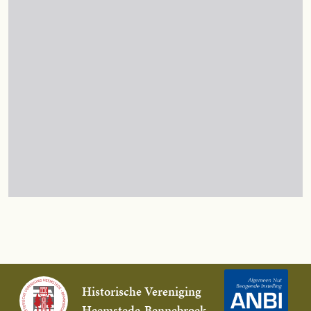
Historische Vereniging
Heemstede-Bennebroek