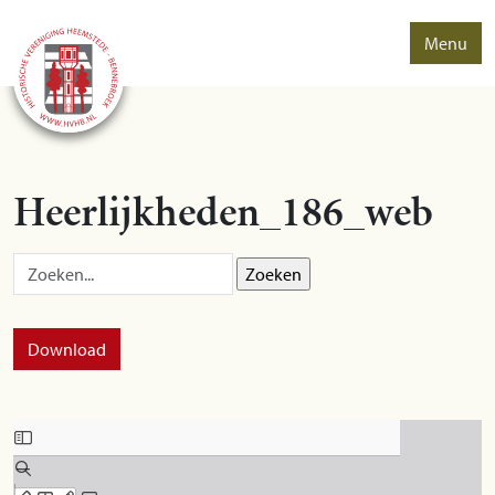
Menu
Heerlijkheden_186_web
Zoek op:
Download
Skip to PDF content