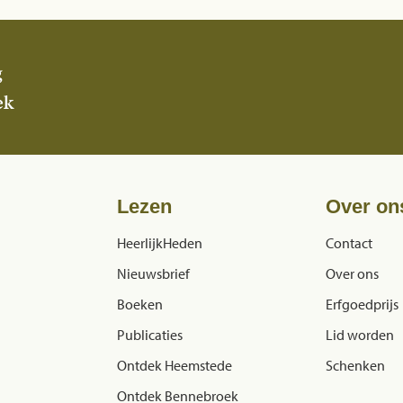
g
ek
Lezen
Over on
HeerlijkHeden
Contact
Nieuwsbrief
Over ons
Boeken
Erfgoedprijs
Publicaties
Lid worden
Ontdek Heemstede
Schenken
Ontdek Bennebroek