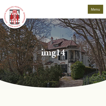
Menu
img14