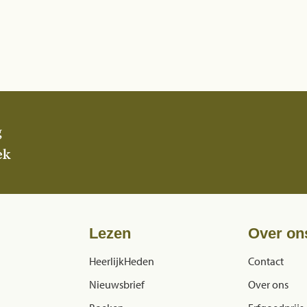
g
ek
Lezen
Over on
HeerlijkHeden
Contact
Nieuwsbrief
Over ons