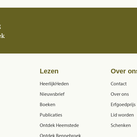
g
ek
Lezen
Over on
HeerlijkHeden
Contact
Nieuwsbrief
Over ons
Boeken
Erfgoedprijs
Publicaties
Lid worden
Ontdek Heemstede
Schenken
Ontdek Bennebroek