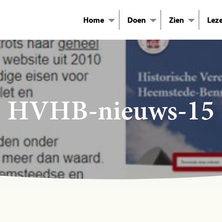
Home
Doen
Zien
Lez
HVHB-nieuws-15