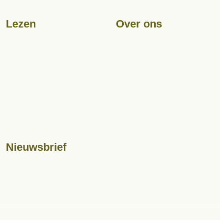
Erfgoedlessen
Lezen
Over ons
HeerlijkHeden
Contact
Nieuwsbrief
Over ons
Boeken
Erfgoedprijs
Publicaties
Lid worden
Ontdek Heemstede
Schenken
Ontdek Bennebroek
Nieuwsbrief