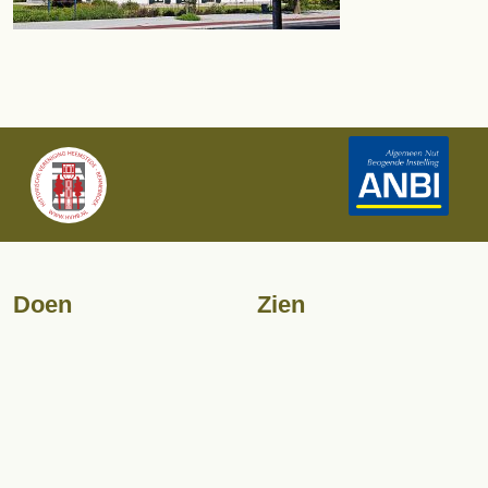
Historische Vereniging
Heemstede-Bennebroek
Doen
Zien
Agenda
Erfgoed
Wandelingen
Flora’s
Fietsroutes
Video’s
Op zoek naar uw huis