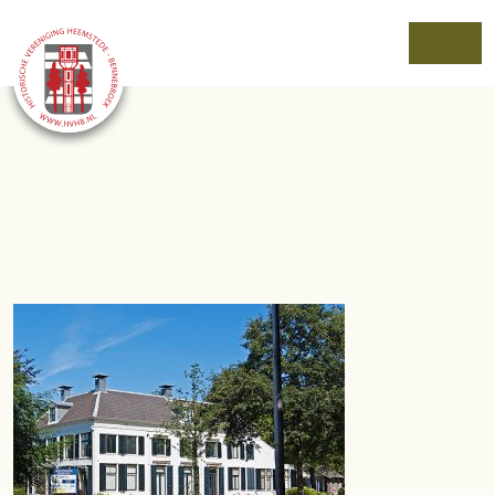
Menu
Herenweg_131-
133_Berkenrode_complex_