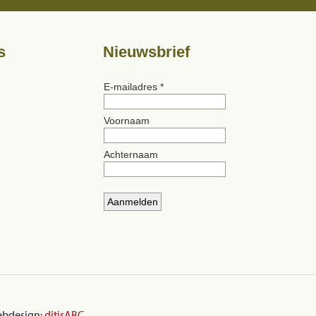
s
Nieuwsbrief
ebdesign:
ditisABC