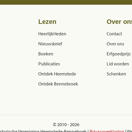
Lezen
Over on
HeerlijkHeden
Contact
Nieuwsbrief
Over ons
Boeken
Erfgoedprijs
Publicaties
Lid worden
Ontdek Heemstede
Schenken
Ontdek Bennebroek
© 2010 - 2026
istorische Vereniging Heemstede-Benneboek |
Privacyverklaring
| W