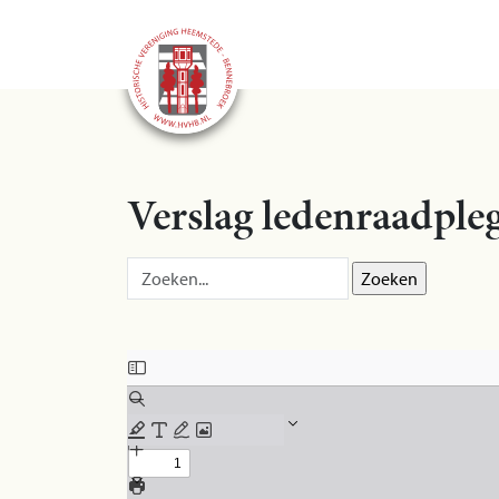
Verslag ledenraadple
Zoek op:
Skip to PDF content