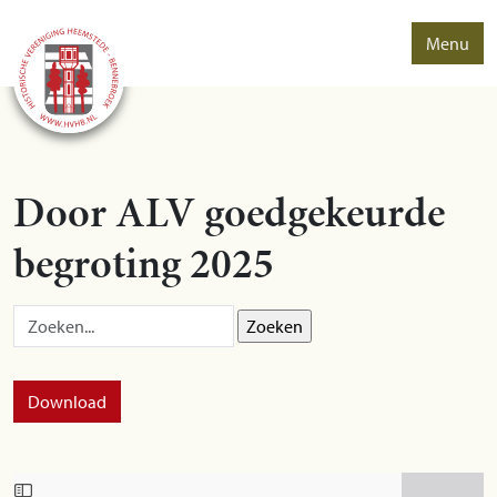
Menu
Door ALV goedgekeurde
begroting 2025
Zoek op:
Download
Skip to PDF content